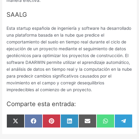
manera efectiva.
SAALG
Esta startup española de ingeniería y software ha desarrollado
una plataforma basada en la nube que predice el
comportamiento del suelo en tiempo real durante el ciclo de
ejecución de un proyecto mediante el seguimiento de datos
geotécnicos para optimizar los proyectos de construcción. El
software DAARWIN permite utilizar el aprendizaje automático,
el análisis de datos en tiempo real y la computación en la nube
para predecir cambios significativos causados ​​por el
movimiento en el campo y corregir desequilibrios
impredecibles al comienzo de un proyecto.
Comparte esta entrada:
Compartir
Compartir
Compartir
Compartir
Compartir
Compartir
Compar
X
F
P
L
E
W
T
en
en
en
en
en
en
en
(
a
i
i
m
h
e
T
c
n
n
a
a
l
w
e
t
k
i
t
e
i
b
e
e
l
s
g