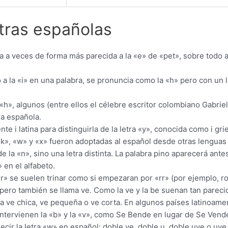
etras españolas
a a veces de forma más parecida a la «e» de «pet», sobre todo a
 a la «i» en una palabra, se pronuncia como la «h» pero con un 
a «h», algunos (entre ellos el célebre escritor colombiano Gabr
ua española.
te i latina para distinguirla de la letra «y», conocida como i gri
», «w» y «x» fueron adoptadas al español desde otras lenguas y
de la «n», sino una letra distinta. La palabra pino aparecerá ante
 en el alfabeto.
» se suelen trinar como si empezaran por «rr» (por ejemplo, roj
, pero también se llama ve. Como la ve y la be suenan tan pareci
ama ve chica, ve pequeña o ve corta. En algunos países latinoame
intervienen la «b» y la «v», como Se Bende en lugar de Se Vend
ecir la letra «w» en español: doble ve, doble u, doble uve o uv