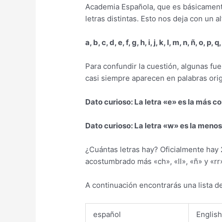
Academia Española, que es básicamente 
letras distintas. Esto nos deja con un a
a, b, c, d, e, f, g, h, i, j, k, l, m, n, ñ, o, p, q,
Para confundir la cuestión, algunas fue
casi siempre aparecen en palabras orig
Dato curioso: La letra «e» es la más 
Dato curioso: La letra «w» es la menos
¿Cuántas letras hay? Oficialmente hay 
acostumbrado más «ch», «ll», «ñ» y «rr»
A continuación encontrarás una lista d
español
Englis