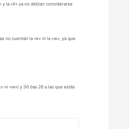
 y la «ll» ya no debían considerarse
as no cuentan la «k» ni la «w», ya que
 ni «w») y 30 (las 26 a las que estás