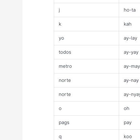
j
ho-ta
k
kah
yo
ay-lay
todos
ay-yay
metro
ay-ma
norte
ay-nay
norte
ay-nya
o
oh
pags
pay
q
koo