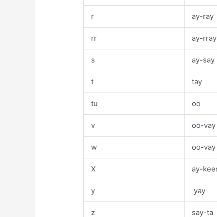
r
ay-ray
rr
ay-rray
s
ay-say
t
tay
tu
oo
v
oo-vay
w
oo-vay
X
ay-kee
y
yay
z
say-ta