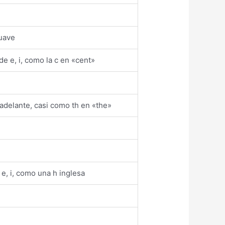
uave
de e, i, como la c en «cent»
adelante, casi como th en «the»
 e, i, como una h inglesa