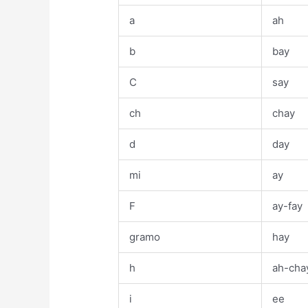
a
ah
b
bay
C
say
ch
chay
d
day
mi
ay
F
ay-fay
gramo
hay
h
ah-cha
i
ee