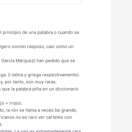
l principio de una palabra o cuando se
ligero sonido rasposo, casi como un
iel García Márquez) han pedido que se
ega. (i latina y griega respectivamente).
, por tanto, son muy raras.
s que la palabra piña en un diccionario
o = rrojo).
do, la «b» se llama a veces be grande,
ricanos no es raro ver carteles con
e.
e doble. La «w» es extremadamente rara