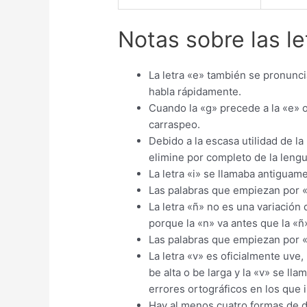
Notas sobre las l
La letra «e» también se pronunci
habla rápidamente.
Cuando la «g» precede a la «e» o
carraspeo.
Debido a la escasa utilidad de l
elimine por completo de la leng
La letra «i» se llamaba antiguamen
Las palabras que empiezan por «k
La letra «ñ» no es una variación 
porque la «n» va antes que la «ñ»
Las palabras que empiezan por «r
La letra «v» es oficialmente uve
be alta o be larga y la «v» se ll
errores ortográficos en los que 
Hay al menos cuatro formas de d