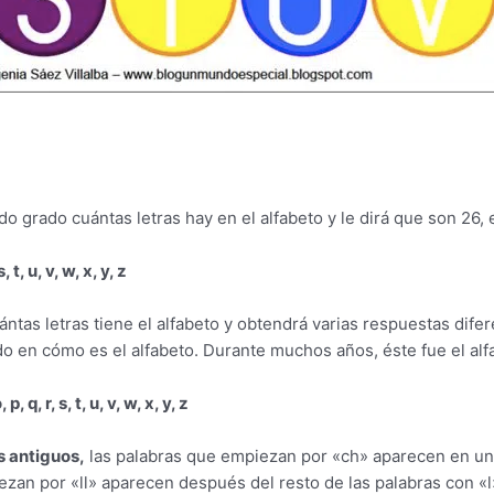
 grado cuántas letras hay en el alfabeto y le dirá que son 26, e
 s, t, u, v, w, x, y, z
tas letras tiene el alfabeto y obtendrá varias respuestas difer
en cómo es el alfabeto. Durante muchos años, éste fue el alfa
o, p, q, r, s, t, u, v, w, x, y, z
s antiguos,
las palabras que empiezan por «ch» aparecen en un
iezan por «ll» aparecen después del resto de las palabras con «l