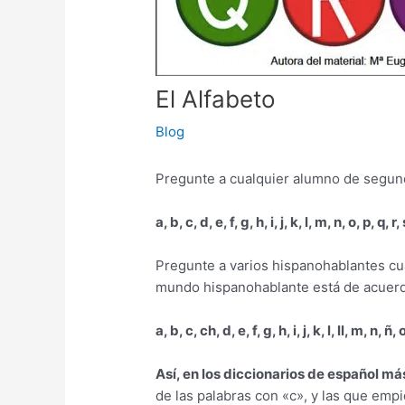
El Alfabeto
Blog
Pregunte a cualquier alumno de segundo
a, b, c, d, e, f, g, h, i, j, k, l, m, n, o, p, q, r,
Pregunte a varios hispanohablantes cuán
mundo hispanohablante está de acuerdo 
a, b, c, ch, d, e, f, g, h, i, j, k, l, ll, m, n, ñ, 
Así, en los diccionarios de español má
de las palabras con «c», y las que emp