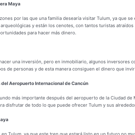
viera Maya
zones por las que una familia desearía visitar Tulum, ya que 
 arqueológicas y están los cenotes, con tantos turistas atraídos
oportunidades para hacer más dinero.
l hacer una inversión, pero en inmobiliario, algunos inversores 
upos de personas y de esta manera consiguen el dinero que invi
s del Aeropuerto Internacional de Cancún
undo más importante después del aeropuerto de la Ciudad de Mé
ra disfrutar de todo lo que puede ofrecer Tulum y sus alrededo
Maya
 en Tulum, ya que este tren que estará listo en un futuro no muy 