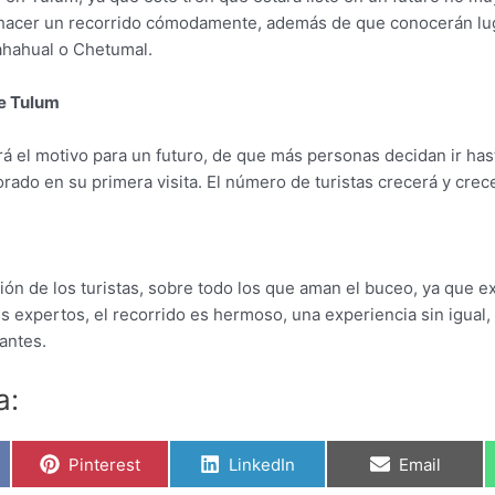
hacer un recorrido cómodamente, además de que conocerán l
Mahahual o Chetumal.
de Tulum
erá el motivo para un futuro, de que más personas decidan ir ha
ado en su primera visita. El número de turistas crecerá y crec
ción de los turistas, sobre todo los que aman el buceo, ya que 
expertos, el recorrido es hermoso, una experiencia sin igual,
antes.
a:
Compartir
Compartir
Compartir
Pinterest
LinkedIn
Email
en
en
en