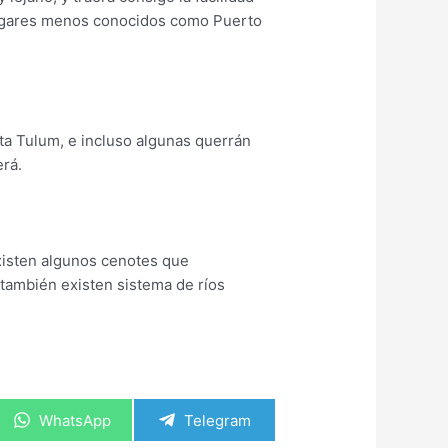
ugares menos conocidos como Puerto
sta Tulum, e incluso algunas querrán
erá.
existen algunos cenotes que
 también existen sistema de ríos
Compartir
Compartir
WhatsApp
Telegram
en
en