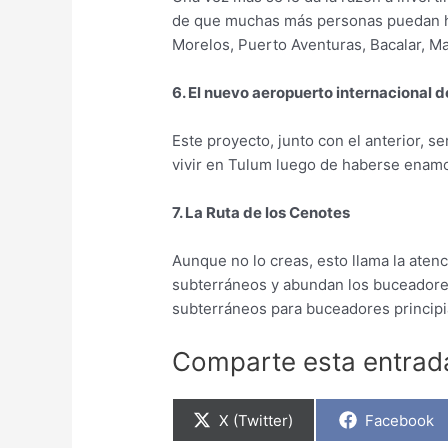
de que muchas más personas puedan 
Morelos, Puerto Aventuras, Bacalar, 
6. El nuevo aeropuerto internacional 
Este proyecto, junto con el anterior, s
vivir en Tulum luego de haberse enamor
7. La Ruta de los Cenotes
Aunque no lo creas, esto llama la aten
subterráneos y abundan los buceadores 
subterráneos para buceadores principi
Comparte esta entrad
Compartir
Compartir
X (Twitter)
Facebook
en
en