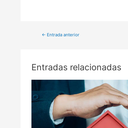
Navegación
←
Entrada anterior
de
entradas
Entradas relacionadas