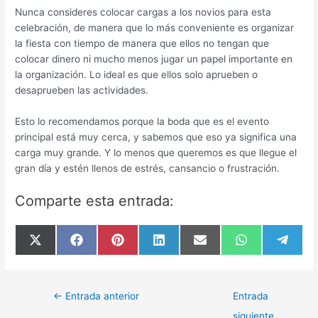
Nunca consideres colocar cargas a los novios para esta
celebración, de manera que lo más conveniente es organizar
la fiesta con tiempo de manera que ellos no tengan que
colocar dinero ni mucho menos jugar un papel importante en
la organización. Lo ideal es que ellos solo aprueben o
desaprueben las actividades.
Esto lo recomendamos porque la boda que es el evento
principal está muy cerca, y sabemos que eso ya significa una
carga muy grande. Y lo menos que queremos es que llegue el
gran día y estén llenos de estrés, cansancio o frustración.
Comparte esta entrada:
Compartir
Compartir
Compartir
Compartir
Compartir
Compartir
Compar
X
F
P
L
E
W
T
en
en
en
en
en
en
en
(
a
i
i
m
h
e
T
c
n
n
a
a
l
w
e
t
k
i
t
e
i
b
e
e
l
s
g
t
o
r
d
A
r
Navegación
←
Entrada anterior
Entrada
t
o
e
I
p
a
de
e
k
s
n
p
m
siguiente
r
t